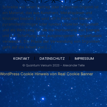
Schreibe mir einen Beitrag über Orgoniten Orgonit ist
ein Material, das aus Kunstharz, Metallspänen und
Kristallen besteht. Es wird oft in Form von kleinen
pyramidenförmigen oder runden Objekten hergestellt
und als Werkzeug für die Harmonisierung von Energie
und zur Schaffung eines ausgewogenen Energieflusses
verwendet. Die Praxis der Verwendung von Orgoniten
geht auf die Arbeit von […]
KONTAKT
DATENSCHUTZ
IMPRESSUM
© Quantum Versum 2023 – Alexander Telle
WordPress Cookie Hinweis von Real Cookie Banner