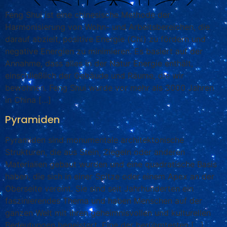
Feng Shui ist eine chinesische Methode der
Harmonisierung von Wohn- und Arbeitsbereichen, die
darauf abzielt, positive Energie (Chi) zu fördern und
negative Energien zu minimieren. Es basiert auf der
Annahme, dass alles in der Natur Energie enthält,
einschließlich der Gebäude und Räume, die wir
bewohnen. Feng Shui wurde vor mehr als 3000 Jahren
in China […]
Pyramiden
Pyramiden sind monumentale architektonische
Strukturen, die aus Stein, Ziegeln oder anderen
Materialien gebaut wurden und eine quadratische Basis
haben, die sich in einer Spitze oder einem Apex an der
Oberseite vereint. Sie sind seit Jahrhunderten ein
faszinierendes Thema und haben Menschen auf der
ganzen Welt mit ihren geheimnisvollen und kulturellen
Bedeutungen begeistert. Eine der berühmtesten […]